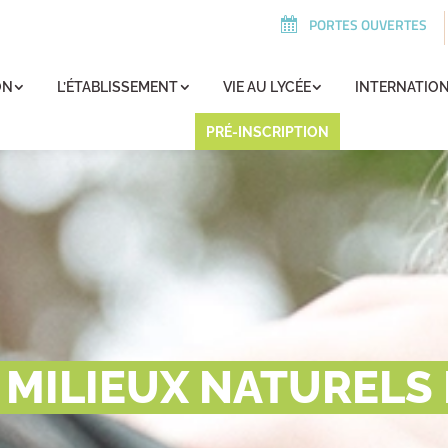
PORTES OUVERTES
ON
L’ÉTABLISSEMENT
VIE AU LYCÉE
INTERNATIO
PRÉ-INSCRIPTION
 MILIEUX NATURELS 