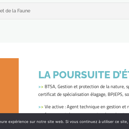
et de la Faune
O
LA POURSUITE D’
>
>
BTSA, Gestion et protection de la nature, s
certificat de spécialisation élagage, BPJEPS, 
>
>
Vie active : Agent technique en gestion et
aménagement des espaces naturels, animateur
eure expérience sur notre site web. Si vous continuez à utiliser ce sit