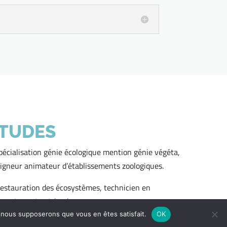
ÉTUDES
pécialisation génie écologique mention génie végéta,
soigneur animateur d’établissements zoologiques.
 restauration des écosystèmes, technicien en
 nature et patrimoine.
e, nous supposerons que vous en êtes satisfait.
OK