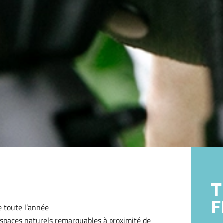
T
F
e toute l’année
 espaces naturels remarquables à proximité de