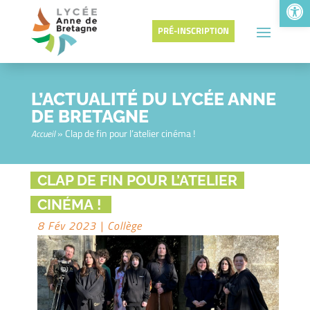
Ouv
PRÉ-INSCRIPTION
L’ACTUALITÉ DU LYCÉE ANNE
DE BRETAGNE
»
Clap de fin pour l’atelier cinéma !
Accueil
CLAP DE FIN POUR L’ATELIER
CINÉMA !
8 Fév 2023
|
Collège