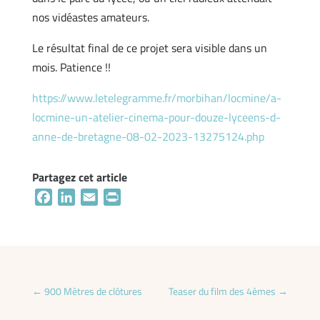
nos vidéastes amateurs.
Le résultat final de ce projet sera visible dans un
mois. Patience !!
https://www.letelegramme.fr/morbihan/locmine/a-
locmine-un-atelier-cinema-pour-douze-lyceens-d-
anne-de-bretagne-08-02-2023-13275124.php
Partagez cet article
Facebook
LinkedIn
Email
Print
←
900 Mètres de clôtures
Teaser du film des 4èmes
→