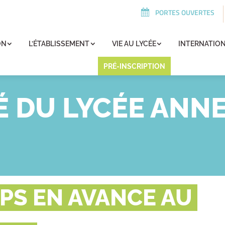
PORTES OUVERTES
ON
L’ÉTABLISSEMENT
VIE AU LYCÉE
INTERNATIO
PRÉ-INSCRIPTION
É DU LYCÉE ANNE
MPS EN AVANCE AU