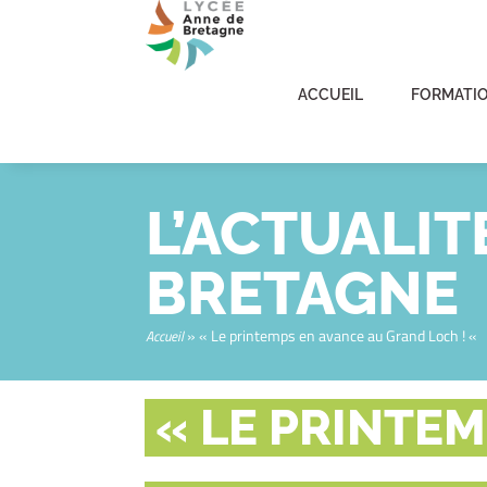
ACCUEIL
FORMATI
L’ACTUALIT
BRETAGNE
»
« Le printemps en avance au Grand Loch ! «
Accueil
« LE PRINTE