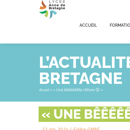
ACCUEIL
FORMATI
L’ACTUALIT
BRETAGNE
»
« Une bêêêêêêlle clôture 😉 »
Accueil
« UNE BÊÊÊÊÊ
22 Jan 2024
|
Filière GMNF