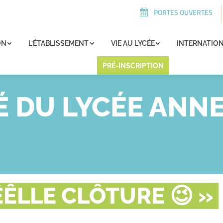
PORTES OUVERTES
ON
L’ÉTABLISSEMENT
VIE AU LYCÉE
INTERNATIO
PRÉ-INSCRIPTION
É DU LYCÉE ANNE
ÊLLE CLÔTURE 😉 »