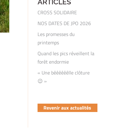
ARTICLES
CROSS SOLIDAIRE
NOS DATES DE JPO 2026
Les promesses du
printemps
Quand les pics réveillent la
forêt endormie
« Une bêêêêêêlle clôture
😉 »
Revenir aux actualités