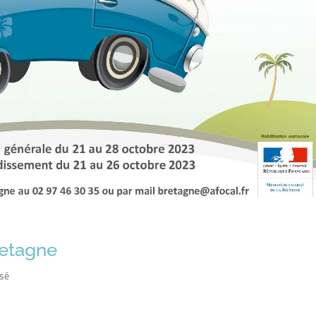
retagne
ssé