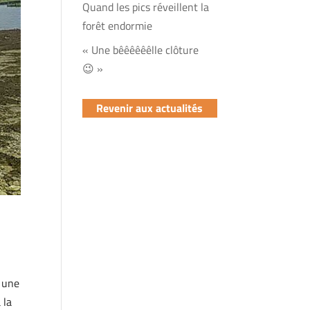
Quand les pics réveillent la
forêt endormie
« Une bêêêêêêlle clôture
😉 »
Revenir aux actualités
, une
 la