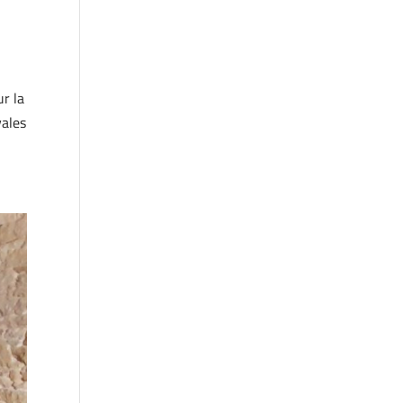
ur la
vales