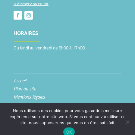
> Envoyez un email
HORAIRES
Du lundi au vendredi de
8h00
à
17h00
Accueil
Plan du site
Mentions légales
Confidentialité
Nous utilisons des cookies pour vous garantir la meilleure
Contact
expérience sur notre site web. Si vous continuez à utiliser ce
site, nous supposerons que vous en êtes satisfait.
Fait avec ♡ en Bretagne par
Breizh tandem
OK